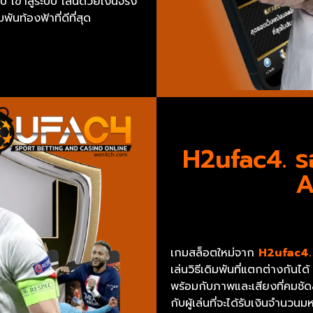
็บ เข้าสู่ระบบ เล่นด้วยเงินจริง
ันท้องฟ้าที่ดีที่สุด
H2ufac4. ร
A
เกมสล็อตใหม่จาก
H2ufac4.
เล่นวิธีเดิมพันที่แตกต่างกันได
พร้อมกับภาพและเสียงที่คมชัดสว
กับผู้เล่นที่จะได้รับเงินจำนว