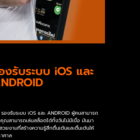
องรับระบบ iOS และ
NDROID
รองรับระบบ iOS และ ANDROID ผู้คนสามารถ
้ คุณสามารถเล่นสล็อตได้ทั้งวันไม่มีเบื่อ มันมา
ยงามที่สร้างความรู้สึกตื่นเต้นและตื่นเต้นให้
นมหาศาล