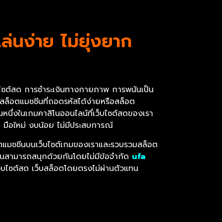
ล่นง่าย ไม่ยุ่งยาก
บไซต์สด การชำระเงินทางกายภาพ การพนันเป็น
สล็อตแมชชีนที่ถอดรหัสได้ง่ายหรือสล็อต
่เป็นหนึ่งในเกมคาสิโนออนไลน์ที่เว็บไซต์สดของเรา
าก มือใหม่ งบน้อย ไม่มีประสบการณ์
ตแมชชีนบนเว็บไซต์เกมของเราและรวบรวมสล็อต
ุกคนสามารถสนุกด้วยกันโดยไม่มีข้อจำกัด
ufa
ว็บไซต์สด
เว็บสล็อตโดยตรงไม่ผ่านตัวแทน