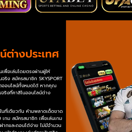
น์ต่างประเทศ
พื่อเล่นโดยตรงผ่านผู้ให้
เงินจริง สมัครสมาชิก SKYSPORT
ตออนไลน์ทั้งหมดได้ หากคุณ
จริงที่คาสิโนออนไลน์ต่าง
ในที่เดียวกัน ห้ามพลาดเด็ดขาด
 เกม สมัครสมาชิก เพื่อเล่นเกม
นฝากและถอนได้ง่าย ไม่มีจำนวน