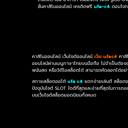
ชั่นคาสิโนออนไลน์ เครดิตฟรี
ufa-c4
ตอบโจทย์
คาสิโนออนไลน์
เว็บไซต์ออนไลน์
เว็บ ufac4
คาสิ
ออนไลน์ผ่านเมนูภาษาไทยบนมือถือ ไม่จำเป็นต้อง
พนันสด หรือวิดีโอสล็อตได้ สามารถคัดลอกได้อ
สกายสล็อตออโต้
ufa c4
แตกง่ายเล่นดี สล็อตข
ปัจจุบันไซต์ SLOT ใดดีที่สุดและง่ายที่สุดในการ
บนเว็บไซต์สล็อตยอดนิยมทั้งหมด