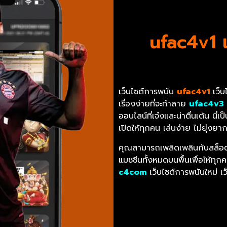
ufac4v1 เ
เว็บไซต์การพนัน
ufac4v1
เว็
เรื่องง่ายที่จะทำลาย
ufac4v3
ออนไลน์ที่เจ๋งและน่าตื่นเต้น นี
เปิดให้ทุกคน เล่นง่าย ไม่ยุ่งย
คุณสามารถเพลิดเพลินกับสล็อ
แมชชีนทั้งหมดบนพื้นเพื่อให้ท
c4com
เว็บไซต์การพนันใหม่ เ